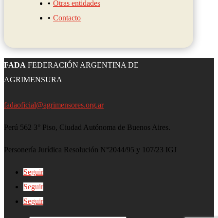
Otras entidades
Contacto
FADA
FEDERACIÓN ARGENTINA DE
AGRIMENSURA
fadaoficial@agrimensores.org.ar
Perú 562 3° Piso, Ciudad Autónoma de Buenos Aires.
Personería Jurídica Resolución N°2044/95 y 107/23 IGJ
Seguir
Seguir
Seguir