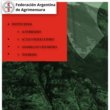
fadaoficial@agrimensores.org.ar
Facebook
Google
INSTITUCIONAL
Instagram
AUTORIDADES
Facebook
ACTAS Y RESOLUCIONES
Google
ASAMBLEAS Y REUNIONES
Instagram
TESORERÍA
¿QUIÉNES SOMOS?
PERSPECTIVA DE GÉNERO
CONAJ
SEMANA DE LA AGRIMENSURA
NOVEDADES
MIEMBROS
INCUMBENCIAS