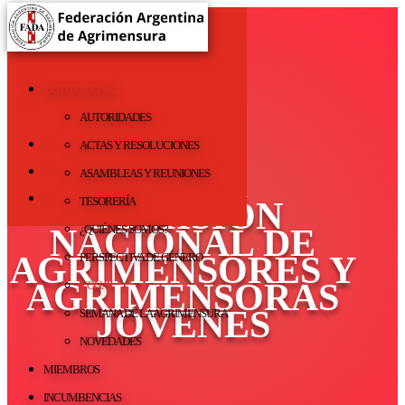
fadaoficial@agrimensores.org.ar
Facebook
Google
INSTITUCIONAL
Instagram
CONAJ
AUTORIDADES
Facebook
ACTAS Y RESOLUCIONES
Google
ASAMBLEAS Y REUNIONES
Instagram
TESORERÍA
COMISIÓN
NACIONAL DE
¿QUIÉNES SOMOS?
AGRIMENSORES Y
PERSPECTIVA DE GÉNERO
AGRIMENSORAS
CONAJ
JÓVENES
SEMANA DE LA AGRIMENSURA
NOVEDADES
MIEMBROS
INCUMBENCIAS