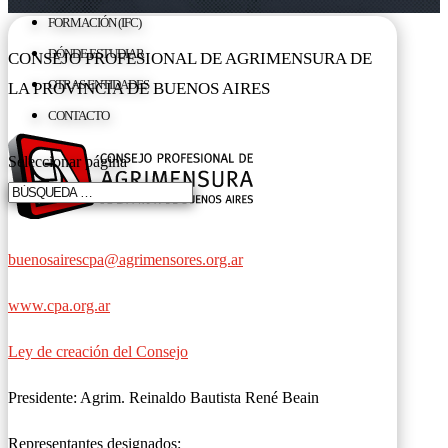
FORMACIÓN (IFC)
DÓNDE ESTUDIAR
CONSEJO PROFESIONAL DE AGRIMENSURA DE
OTRAS ENTIDADES
LA PROVINCIA DE BUENOS AIRES
CONTACTO
Seleccionar página
buenosairescpa@agrimensores.org.ar
www.cpa.org.ar
Ley de creación del Consejo
Presidente:
Agrim. Reinaldo Bautista René Beain
Representantes designados: