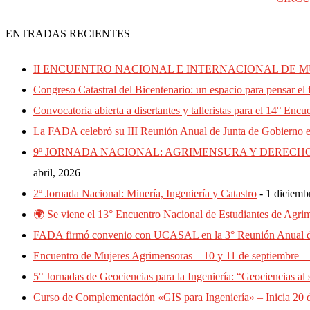
ENTRADAS RECIENTES
II ENCUENTRO NACIONAL E INTERNACIONAL DE 
Congreso Catastral del Bicentenario: un espacio para pensar el f
Convocatoria abierta a disertantes y talleristas para el 14° En
La FADA celebró su III Reunión Anual de Junta de Gobierno
9º JORNADA NACIONAL: AGRIMENSURA Y DERECHO
abril, 2026
2º Jornada Nacional: Minería, Ingeniería y Catastro
1 diciemb
🌍 Se viene el 13° Encuentro Nacional de Estudiantes de Ag
FADA firmó convenio con UCASAL en la 3° Reunión Anual de
Encuentro de Mujeres Agrimensoras – 10 y 11 de septiembre –
5° Jornadas de Geociencias para la Ingeniería: “Geociencias al 
Curso de Complementación «GIS para Ingeniería» – Inicia 20 