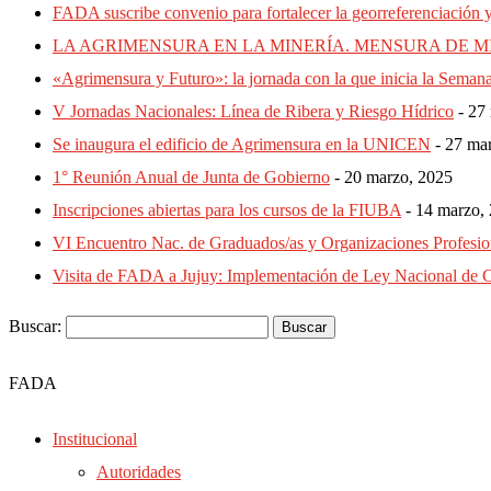
FADA suscribe convenio para fortalecer la georreferenciación y 
LA AGRIMENSURA EN LA MINERÍA. MENSURA DE MINAS
«Agrimensura y Futuro»: la jornada con la que inicia la Seman
V Jornadas Nacionales: Línea de Ribera y Riesgo Hídrico
27
Se inaugura el edificio de Agrimensura en la UNICEN
27 ma
1° Reunión Anual de Junta de Gobierno
20 marzo, 2025
Inscripciones abiertas para los cursos de la FIUBA
14 marzo,
VI Encuentro Nac. de Graduados/as y Organizaciones Profesion
Visita de FADA a Jujuy: Implementación de Ley Nacional de C
Buscar:
FADA
Institucional
Autoridades